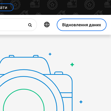
ати
Відновлення даних