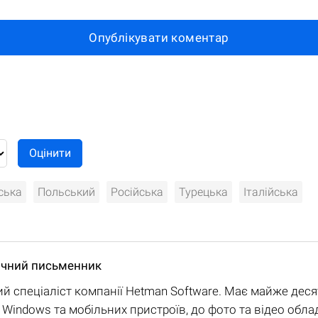
Опублікувати коментар
ська
Польський
Російська
Турецька
Італійська
нічний письменник
ий спеціаліст компанії Hetman Software. Має майже десят
 з Windows та мобільних пристроїв, до фото та відео обла