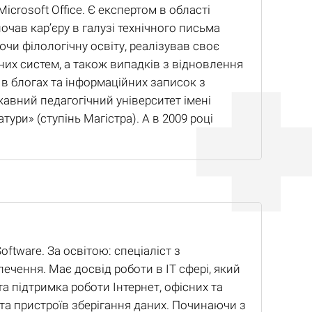
Microsoft Office. Є експертом в області
очав кар’єру в галузі технічного письма
ючи філологічну освіту, реалізував своє
них систем, а також випадків з відновлення
ь в блогах та інформаційних записок з
авний педагогічний університет імені
ури» (ступінь Магістра). А в 2009 році
ftware. За освітою: спеціаліст з
чення. Має досвід роботи в IT сфері, який
а підтримка роботи Інтернет, офісних та
та пристроїв зберігання даних. Починаючи з