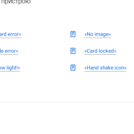
о пристрою
ard error»
«No image»
le error»
«Card locked»
ow light!»
«Hand shake icon»