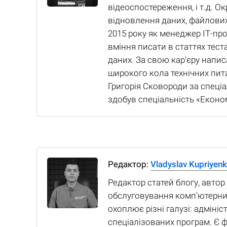
відеоспостереження, і т.д. Ок
відновлення даних, файлових 
2015 року як менеджер ІТ-про
вміння писати в статтях тест
даних. За свою кар'єру написа
широкого кола технічних пит
Григорія Сковороди за спеціа
здобув спеціальність «Економ
Редактор:
Vladyslav Kupriyen
Редактор статей блогу, автор
обслуговування комп’ютерних
охоплює різні галузі: адміні
спеціалізованих програм. Є 