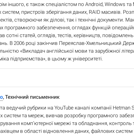
рім іншого, є також спеціалістом по Android, Windows та 
систем, пристроїв зберігання даних, RAID масивів. Розп
ектів, створюючи як ділові, так і технічні документи. Ма
ах програмного забезпечення, оглядах функцій операцій
в сотні статей, оглядів, тестів, керівництв, повідомлен
ань. В 2006 році закінчив Переяслав-Хмельницький Держ
льністю «Викладач англійської мови та зарубіжної літерат
іка підприємства», в цьому ж університеті.
ko
, Технічний письменник
 та ведучий рубрики на YouTube каналі компанії Hetman So
 систем та мереж, вивчав розробку програмного забезпе
стрування комп’ютерної мережі та обладнання, контроль т
фахівцем в області відновлення даних, файлових систем 