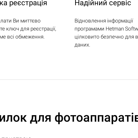
а реєстрація
Надійний сервіс
плати Ви миттєво
Відновлення інформації
е ключ для реєстрації,
програмами Hetman Softw
іме всі обмеження.
цілковито безпечно для 
даних.
лок для фотоаппаратів 