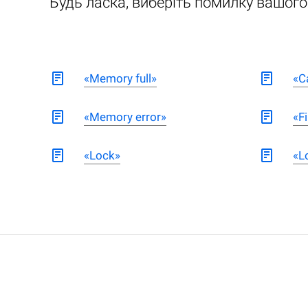
Будь ласка, виберіть помилку вашог
«Memory full»
«C
«Memory error»
«Fi
«Lock»
«L