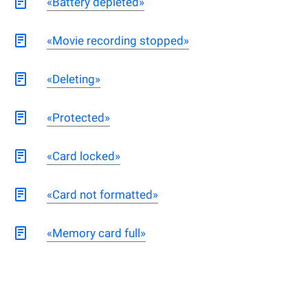
«Battery depleted»
«Movie recording stopped»
«Deleting»
«Protected»
«Card locked»
«Card not formatted»
«Memory card full»