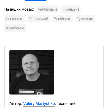
На інших мовах:
Англійська
Німецька
Іспанська
Польський
Російська
Турецька
Італійська
Автор:
Valery Martyshko
, Технічний