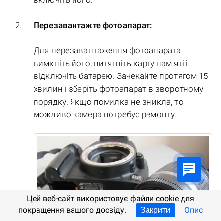
включіть його.
Перезавантажте фотоапарат:
Для перезавантаження фотоапарата
вимкніть його, витягніть карту пам'яті і
відключіть батарею. Зачекайте протягом 15
хвилин і зберіть фотоапарат в зворотному
порядку. Якщо помилка не зникла, то
можливо камера потребує ремонту.
Цей веб-сайт використовує файли cookie для
покращення вашого досвіду.
Опис
Закрити