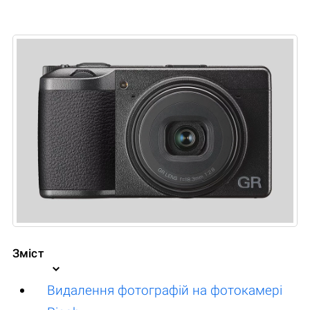
Зміст
Видалення фотографій на фотокамері