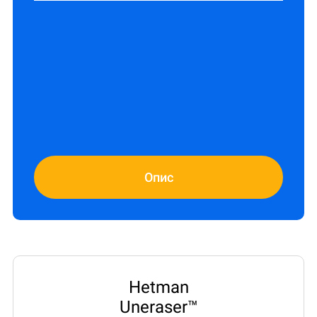
Опис
Hetman
Uneraser™