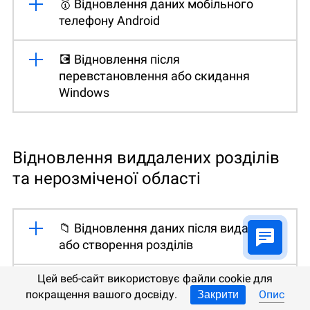
🥇 Відновлення даних мобільного
телефону Android
💽 Відновлення після
перевстановлення або скидання
Windows
Відновлення виддалених розділів
та нерозміченої області
📁 Відновлення даних після видалення
або створення розділів
Цей веб-сайт використовує файли cookie для
🛠️ Як виправити RAW диск і відновити
покращення вашого досвіду.
Опис
Закрити
дані з HDD