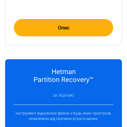
Опис
Hetman
Partition Recovery™
ЗА ЛІЦЕНЗІЮ
Інструмент відновлює файли з будь-яких пристроїв,
незалежно від причини втрати даних.