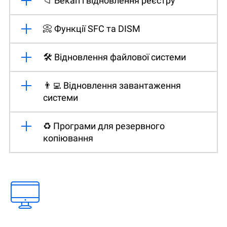
📁 Бекап і відновлення реєстру
📀 Функції SFC та DISM
🛠️ Відновлення файлової системи
👨‍💻 Відновлення завантаження
системи
♻️ Програми для резервного
копіювання