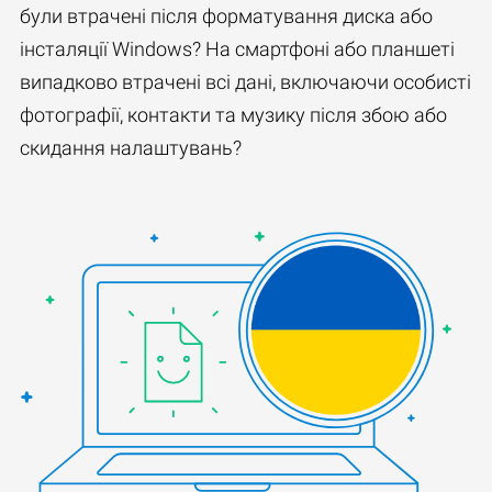
були втрачені після форматування диска або
інсталяції Windows? На смартфоні або планшеті
випадково втрачені всі дані, включаючи особисті
фотографії, контакти та музику після збою або
скидання налаштувань?