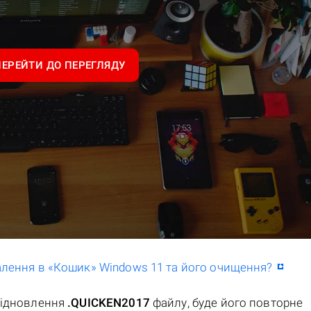
ПЕРЕЙТИ ДО ПЕРЕГЛЯДУ
далення в «Кошик» Windows 11 та його очищення?
відновлення
.QUICKEN2017
файлу, буде його повторне