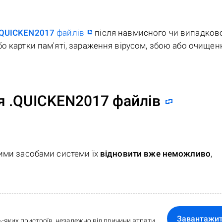
.QUICKEN2017
файлів
після навмисного чи випадков
о картки пам'яті, зараження вірусом, збою або очищен
я .QUICKEN2017 файлів
ними засобами системи їх
відновити вже неможливо
,
Завантажи
-яких пристроїв, незалежно від причини втрати