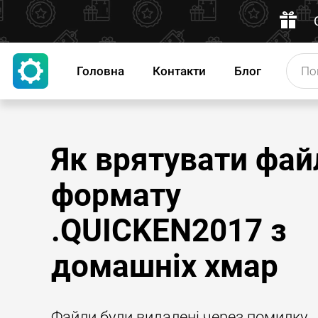
Головна
Контакти
Блог
Як врятувати фай
формату
.QUICKEN2017 з
домашніх хмар
Файли були видалені через помилку