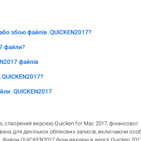
 або збою файлів .QUICKEN2017?
7 файли?
N2017 файлів
 .QUICKEN2017?
айли .QUICKEN2017
, створений версією Quicken for Mac 2017, фінансової
увача для декількох облікових записів, включаючи осо
. Файли QUICKEN2017 були введені в версії Quicken 2017