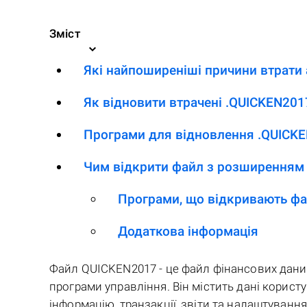
Зміст
Які найпоширеніші причини втрати
Як відновити втрачені .QUICKEN201
Програми для відновлення .QUICKE
Чим відкрити файл з розширенням
Програми, що відкривають ф
Додаткова інформація
Файл QUICKEN2017 - це файл фінансових даних
програми управління. Він містить дані корист
інформацію, транзакції, звіти та налаштування