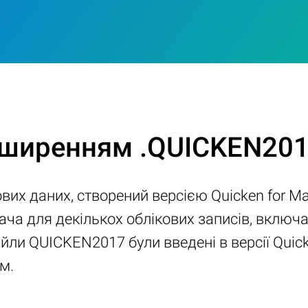
зширенням .QUICKEN20
их даних, створений версією Quicken for Ma
увача для декількох облікових записів, вклю
айли QUICKEN2017 були введені в версії Qui
м.