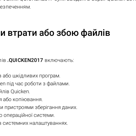
езпеченням.
и втрати або збою файлів
лів
.QUICKEN2017
включають:
в або шкідливих програм.
n під час роботи з файлами.
лів Quicken.
я або копіювання.
 пристроями зберігання даних.
о операційної системи.
 в системних налаштуваннях.