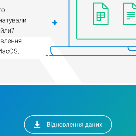
го
матували
айли?
овлення
MacOS,
Відновлення даних