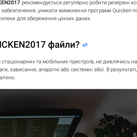
KEN2017
рекомендується регулярно робити резервні ко
забезпечення, уникати вимкнення програми Quicken пі
езпеки для збереження цінних даних.
UICKEN2017 файли?
х стаціонарних та мобільних пристроїв, не дивлячись н
и, зависання, апаратні або системні збої. В результаті
алено.