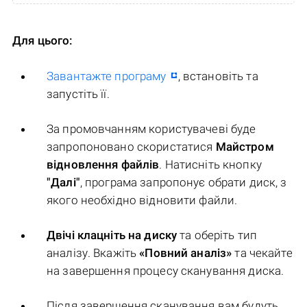
Для цього:
Завантажте програму
, встановіть та
запустіть її.
За промовчанням користувачеві буде
запропоновано скористатися
Майстром
відновлення файлів
. Натисніть кнопку
"Далі"
, програма запропонує обрати диск, з
якого необхідно відновити файли.
Двічі клацніть на диску
та оберіть тип
аналізу. Вкажіть
«Повний аналіз»
та чекайте
на завершення процесу сканування диска.
Після завершення сканування вам будуть