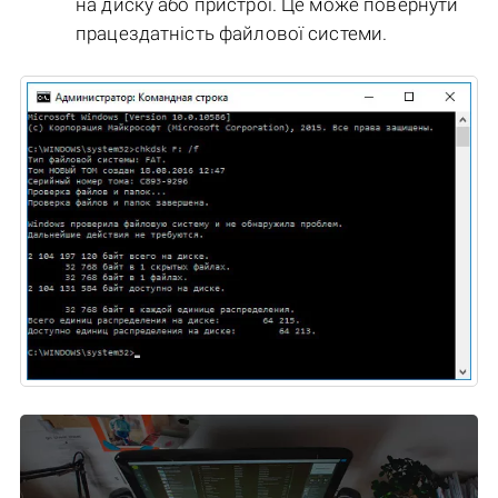
на диску або пристрої. Це може повернути
працездатність файлової системи.