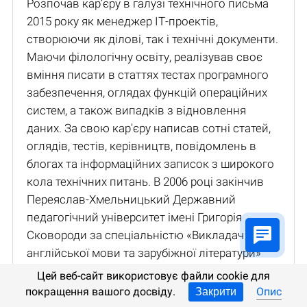
Розпочав кар’єру в галузі технічного письма
2015 року як менеджер ІТ-проектів,
створюючи як ділові, так і технічні документи.
Маючи філологічну освіту, реалізував своє
вміння писати в статтях тестах програмного
забезпечення, оглядах функцій операційних
систем, а також випадків з відновлення
даних. За свою кар'єру написав сотні статей,
оглядів, тестів, керівництв, повідомлень в
блогах та інформаційних записок з широкого
кола технічних питань. В 2006 році закінчив
Переяслав-Хмельницький Державний
педагогічний університет імені Григорія
Сковороди за спеціальністю «Викладач
англійської мови та зарубіжної літератури»
(ступінь Магістра). А в 2009 році здобув
Цей веб-сайт використовує файли cookie для
спеціальність «Економіка підприємства», в
покращення вашого досвіду.
Опис
Закрити
цьому ж університеті.