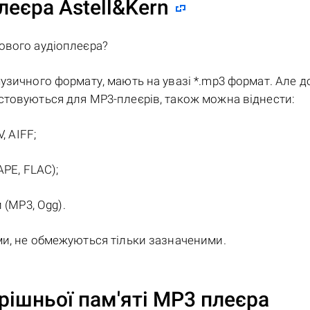
еєра Astell&Kern
ового аудіоплеєра?
узичного формату, мають на увазі *.mp3 формат. Але д
стовуються для MP3-плеєрів, також можна віднести:
, AIFF;
APE, FLAC);
 (MP3, Ogg).
ми, не обмежуються тільки зазначеними.
рішньої пам'яті MP3 плеєра