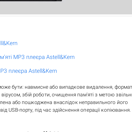
ll&Kern
м'яті MP3 плеєра Astell&Kern
P3 плеєра Astell&Kern
може бути: навмисне або випадкове видалення, форма
 вірусом, збій роботи, очищення пам'яті з метою звіль
далена або пошкоджена внаслідок неправильного його
ід USB-порту, під час здійснення операції копіювання.