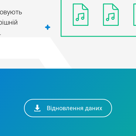
товують
рішній
.
Відновлення даних