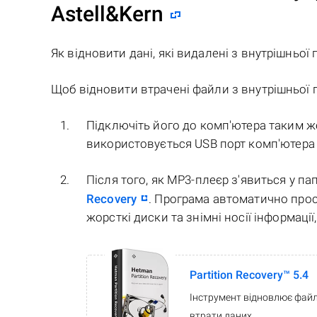
Astell&Kern
Як відновити дані, які видалені з внутрішньої
Щоб відновити втрачені файли з внутрішньої п
Підключіть його до комп'ютера таким же
використовується USB порт комп'ютера 
Після того, як MP3-плеєр з'явиться у па
Recovery
. Програма автоматично прос
жорсткі диски та знімні носії інформації
Partition Recovery™ 5.4
Інструмент відновлює файл
втрати даних.