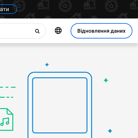
ати
Відновлення даних