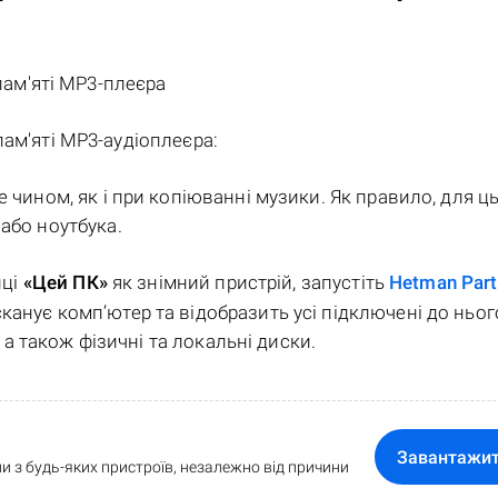
 пам'яті MP3-плеєра
ам'яті MP3-аудіоплеєра:
 чином, як і при копіюванні музики. Як правило, для ц
або ноутбука.
пці
«Цей ПК»
як знімний пристрій, запустіть
Hetman Part
канує комп’ютер та відобразить усі підключені до ньог
, а також фізичні та локальні диски.
Завантажи
и з будь-яких пристроїв, незалежно від причини