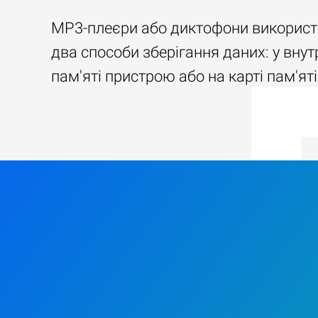
MP3-плеєри або диктофони викорис
два способи зберігання даних: у внут
пам'яті пристрою або на карті пам'яті