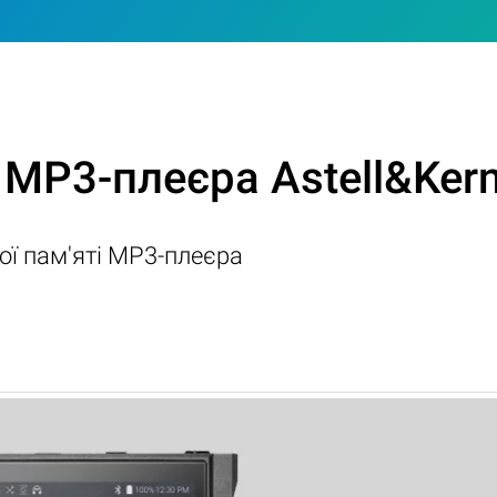
 MP3-плеєра Astell&Ker
ої пам'яті MP3-плеєра