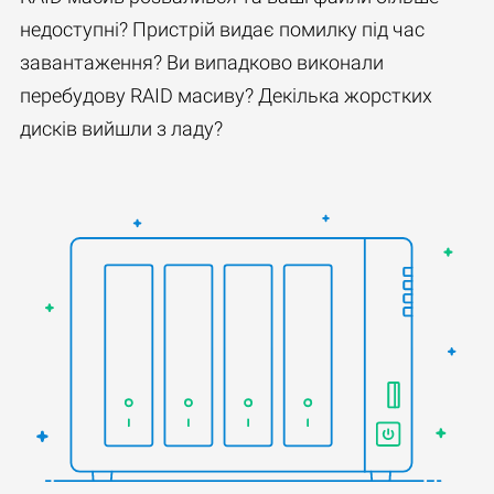
недоступні? Пристрій видає помилку під час
завантаження? Ви випадково виконали
перебудову RAID масиву? Декілька жорстких
дисків вийшли з ладу?