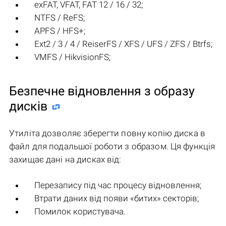
exFAT, VFAT, FAT 12 / 16 / 32;
NTFS / ReFS;
APFS / HFS+;
Ext2 / 3 / 4 / ReiserFS / XFS / UFS / ZFS / Btrfs;
VMFS / HikvisionFS;
Безпечне відновлення з образу
дисків
Утиліта дозволяє зберегти повну копію диска в
файл для подальшої роботи з образом. Ця функція
захищає дані на дисках від:
Перезапису під час процесу відновлення;
Втрати даних від появи «битих» секторів;
Помилок користувача.