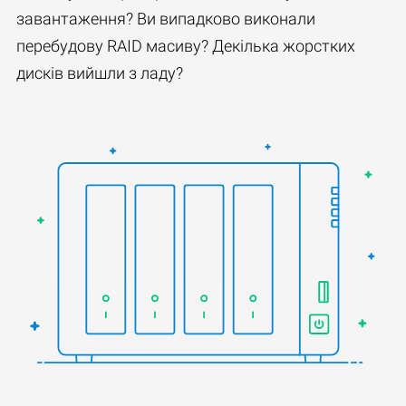
завантаження? Ви випадково виконали
перебудову RAID масиву? Декілька жорстких
дисків вийшли з ладу?