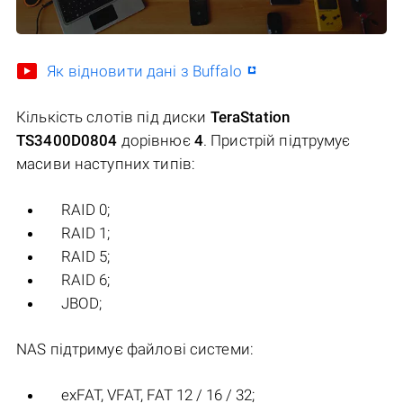
Як відновити дані з Buffalo
Кількість слотів під диски
TeraStation
TS3400D0804
дорівнює
4
. Пристрій підтрумує
масиви наступних типів:
RAID 0;
RAID 1;
RAID 5;
RAID 6;
JBOD;
NAS підтримує файлові системи:
exFAT, VFAT, FAT 12 / 16 / 32;