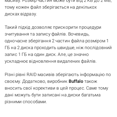
масиву. Розмір частин може бути від 2 КБ до 2 МБ,
тому кожен файл зберігається на декількох
дисках відразу.
Такий підхід дозволяє прискорити процедури
зчитування та запису файлів. Вочевидь,
одночасне зберігання 2 частин файла розміром 1
ГБ на 2 диска проходить швидше, ніж послідовний
запис 1 ГБ на один диск. Але, це значно
ускладнює відновлення видалених файлів.
Різні рівні RAID масивів зберігають інформацію по
своєму. Додатково, виробник
Buffalo
також
вносить свої корективи в цей процес. Саме тому
дані можуть бути записані на диски багатьма
різними способами.