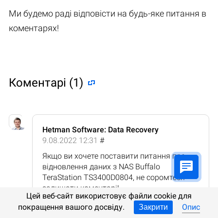
Ми будемо раді відповісти на будь-яке питання в
коментарях!
Коментарі (1)
Hetman Software: Data Recovery
9.08.2022 12:31
#
Якщо ви хочете поставити питання про
відновлення даних з NAS Buffalo
TeraStation TS3400D0804, не соромтеся
залишати коментарі!
Цей веб-сайт використовує файли cookie для
Відповідь
покращення вашого досвіду.
Опис
Закрити