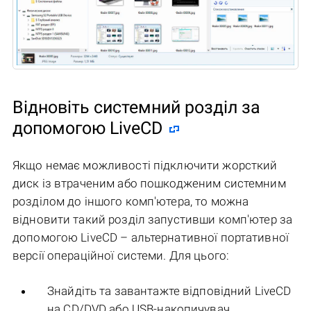
Відновіть системний розділ за
допомогою LiveCD
Якщо немає можливості підключити жорсткий
диск із втраченим або пошкодженим системним
розділом до іншого комп'ютера, то можна
відновити такий розділ запустивши комп'ютер за
допомогою LiveCD – альтернативної портативної
версії операційної системи. Для цього:
Знайдіть та завантажте відповідний LiveCD
на CD/DVD або USB-накопичувач.