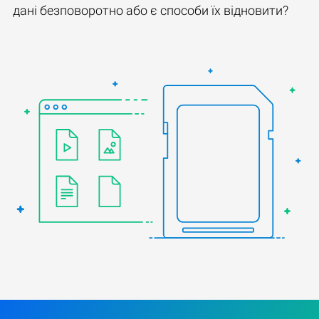
дані безповоротно або є способи їх відновити?