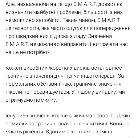
Але, незважаючи на те, що S.M.A.R.T. дозволяє
визначити майбутні проблеми, більшості із них
неможливо запобігти. Таким чином, S.M.A.R.T. –
це технологія, яка часто слугує для попередження
про швидкий вихід диска з ладу. Значення
S.M.A.R.T. неможливо виправити, і витрачати час
на це не потрібно.
Кожен виробник жорстких дисків встановлює
граничне значення для тієї чи іншої операції. За
нормальних обставин таке граничне значення
ніколи не перевищується. У іншому випадку, ми
отримуємо помилку.
Існує 256 значень, кожне з яких має своє ID. Деякі
помилки та граничні значення - критичні. Вони не
мають рішення. Єдиним рішенням є заміна