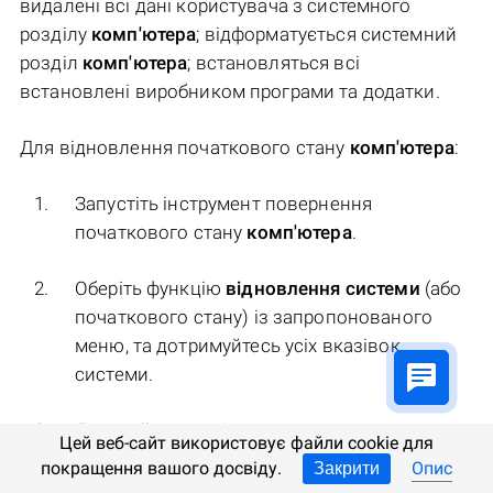
видалені всі дані користувача з системного
розділу
комп'ютера
; відформатується системний
розділ
комп'ютера
; встановляться всі
встановлені виробником програми та додатки.
Для відновлення початкового стану
комп'ютера
:
Запустіть інструмент повернення
початкового стану
комп'ютера
.
Оберіть функцію
відновлення системи
(або
початкового стану) із запропонованого
меню, та дотримуйтесь усіх вказівок
системи.
Дочекайтеся закінчення процесу та
Цей веб-сайт використовує файли cookie для
перезавантажте комп'ютер.
покращення вашого досвіду.
Опис
Закрити