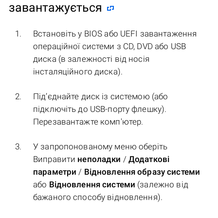
завантажується
Встановіть у BIOS або UEFI завантаження
операційної системи з CD, DVD або USB
диска (в залежності від носія
інсталяційного диска).
Під’єднайте диск із системою (або
підключіть до USB-порту флешку).
Перезавантажте комп'ютер.
У запропонованому меню оберіть
Виправити
неполадки
/
Додаткові
параметри
/
Відновлення образу системи
або
Відновлення системи
(залежно від
бажаного способу відновлення).