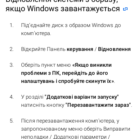
якщо Windows завантажується
Під’єднайте диск з образом Windows до
комп'ютера.
Відкрийте Панель
керування
/
Відновлення
Оберіть пункт меню
«Якщо виникли
проблеми з ПК, перейдіть до його
налаштувань і спробуйте скинути їх»
.
У розділі
"Додаткові варіанти запуску"
натисніть кнопку
"Перезавантажити зараз"
.
Після перезавантаження комп'ютера, у
запропонованому меню оберіть Виправити
неполадки / Додаткові параметри /