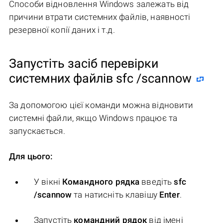
Способи відновлення Windows залежать від
причини втрати системних файлів, наявності
резервної копії даних і т.д.
Запустіть засіб перевірки
системних файлів sfc /scannow
За допомогою цієї команди можна відновити
системні файли, якщо Windows працює та
запускається.
Для цього:
У вікні
Командного рядка
введіть
sfc
/scannow
та натисніть клавішу
Enter
.
Запустіть
командний рядок
від імені