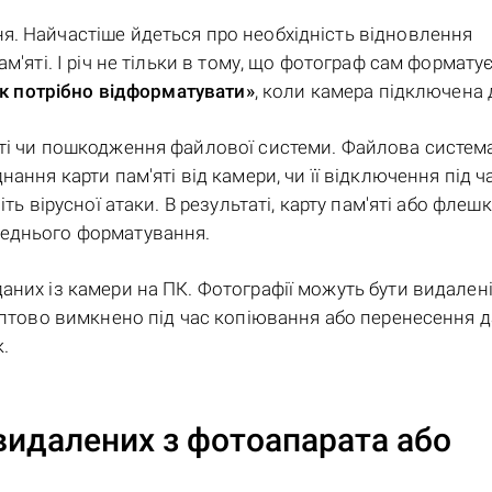
. Найчастіше йдеться про необхідність відновлення
'яті. І річ не тільки в тому, що фотограф сам форматує
к потрібно відформатувати»
, коли камера підключена 
ті чи пошкодження файлової системи. Файлова система
ання карти пам'яті від камери, чи її відключення під ч
ь вірусної атаки. В результаті, карту пам'яті або флешк
еднього форматування.
них із камери на ПК. Фотографії можуть бути видалені
аптово вимкнено під час копіювання або перенесення д
.
видалених з фотоапарата або