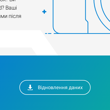
d? Ваші
ими після
Відновлення даних