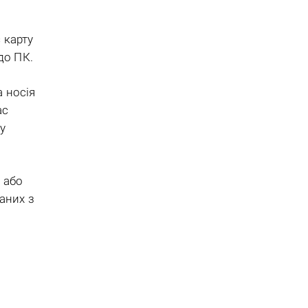
 карту
до ПК.
 носія
ас
у
 або
аних з