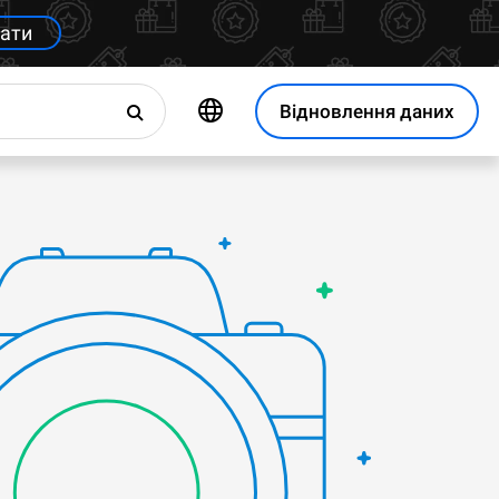
ати
Відновлення даних