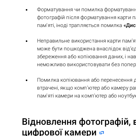
Форматування чи помилка форматування
фотографій після форматування карти пам
пам'яті, іноді трапляється помилка
«Дис
Неправильне використання карти пам'я
може бути пошкоджена внаслідок від’єдн
збереження або копіювання даних, і навіт
неможливо використовувати без попер
Помилка копіювання або перенесення да
втрачені, якщо комп'ютер або камеру р
пам'яті камери на комп'ютер або ноутбук
Відновлення фотографій, 
цифрової камери