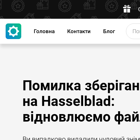
Головна
Контакти
Блог
Помилка зберіга
на Hasselblad:
відновлюємо фай
Ви випадково видалили чудовий знім