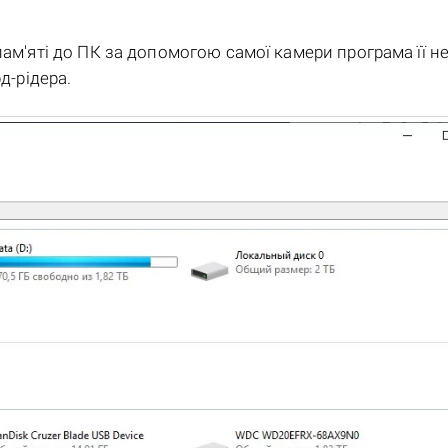
пам'яті до ПК за допомогою самої камери програма її не
д-рідера.