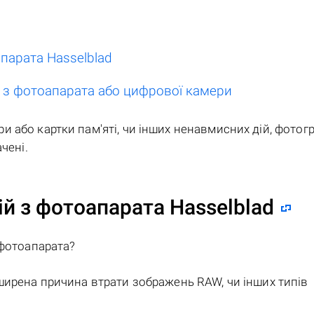
парата Hasselblad
 з фотоапарата або цифрової камери
або картки пам'яті, чи інших ненавмисних дій, фотогр
чені.
й з фотоапарата Hasselblad
 фотоапарата?
ирена причина втрати зображень RAW, чи інших типів