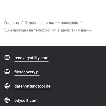
Головна
Відновлення даних телефонів
Збій програм на телефоні HP: відновлення даних
recoveryutility.com
filerecovery.pl
datenrettungtool.de
odysoft.com