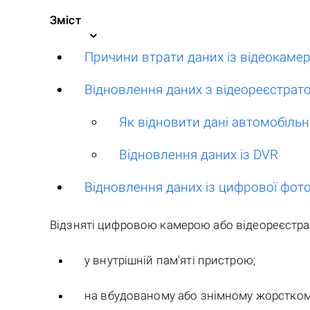
Зміст
Причини втрати даних із відеокаме
Відновлення даних з відеореєстрато
Як відновити дані автомобіль
Відновлення даних із DVR
Відновлення даних із цифрової фот
Відзняті цифровою камерою або відеореєстра
у внутрішній пам'яті пристрою;
на вбудованому або знімному жорстком