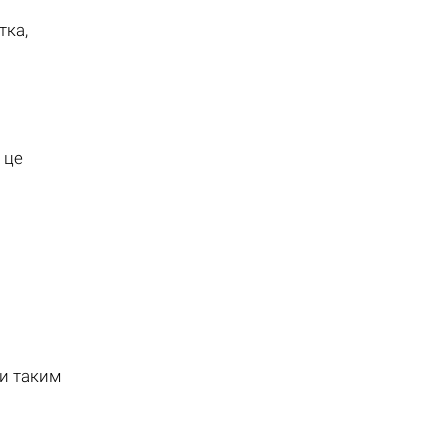
тка,
 це
ти таким