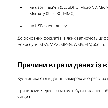
на карті пам'яті (SD, SDHC, Micro SD, Mic
Memory Stick, XC, MMC);
на USB флеш-диску.
До основних форматів, в яких записують цифр
може бути: MKV, MPG, MPEG, WMV, FLV, або ін.
Причини втрати даних із 
Куди зникають відзняті камерою або реєстра
Причинами, через які можуть бути видалені а
чином: