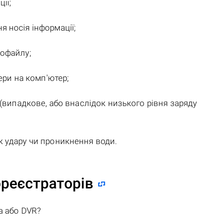
ії;
 носія інформації;
офайлу;
ери на комп'ютер;
(випадкове, або внаслідок низького рівня заряду
 удару чи проникнення води.
ореєстраторів
а або DVR?