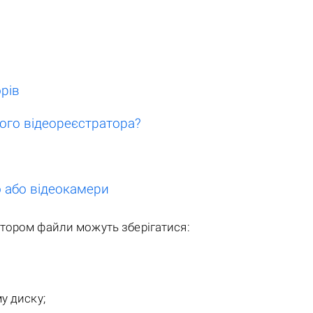
р
рів
ного відеореєстратора?
о або відеокамери
тором файли можуть зберігатися:
у диску;