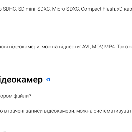
ro SDHC, SD mini, SDXC, Micro SDXC, Compact Flash, xD кар
ові відеокамери, можна віднести: AVI, MOV, MP4. Також
відеокамер
тором файли?
бо втрачені записи відеокамери, можна систематизува