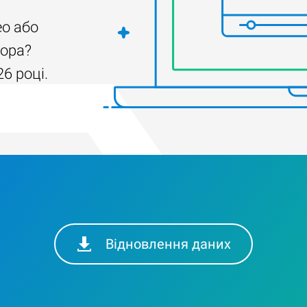
ео або
тора?
6 році.
Відновлення даних