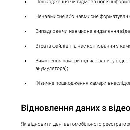
Пошкодження чи відмова носія інформац
Ненавмисне або навмисне форматування
Випадкове чи навмисне видалення віде
Втрата файлів під час копіювання з кам
Вимкнення камери під час запису відео 
акумулятора);
Фізичне пошкодження камери внаслідок
Відновлення даних з віде
Як відновити дані автомобільного реєстратор