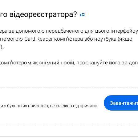
го відеореєстратора?
ера за допомогою передбаченого для цього інтерфейсу
 допомогою Card Reader комп'ютера або ноутбука (якщо
).
 комп'ютером як знімний носій, проскануйте його за д
Завантажи
и з будь-яких пристроїв, незалежно від причини