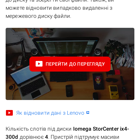
можете відновити випадково видаленні з
мережевого диску файли.
ПЕРЕЙТИ ДО ПЕРЕГЛЯДУ
Як відновити дані з Lenovo
Кількість слотів під диски
Iomega StorCenter ix4-
300d
дорівнює
4
. Пристрій підтрумує масиви