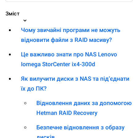
Зміст
Чому звичайні програми не можуть
відновити файли з RAID масиву?
Це важливо знати про NAS Lenovo
Iomega StorCenter ix4-300d
Як вилучити диски з NAS та під’єднати
їх до ПК?
Відновлення даних за допомогою
Hetman RAID Recovery
Безпечне відновлення з образу
дисків