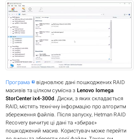
Програма
відновлює дані пошкоджених RAID
масивів та цілком сумісна з
Lenovo Iomega
StorCenter ix4-300d
. Диски, з яких складається
RAID, містять технічну інформацію про алгоритм
збереження файлів. Після запуску, Hetman RAID
Recovery вичитує ці дані та «збирає»
пошкоджений масив. Користувач може перейти
до диску та зберегти свої файли. Також, ви