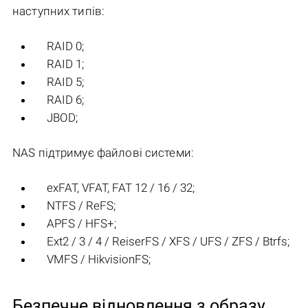
наступних типів:
RAID 0;
RAID 1;
RAID 5;
RAID 6;
JBOD;
NAS підтримує файлові системи:
exFAT, VFAT, FAT 12 / 16 / 32;
NTFS / ReFS;
APFS / HFS+;
Ext2 / 3 / 4 / ReiserFS / XFS / UFS / ZFS / Btrfs;
VMFS / HikvisionFS;
Безпечне відновлення з образу