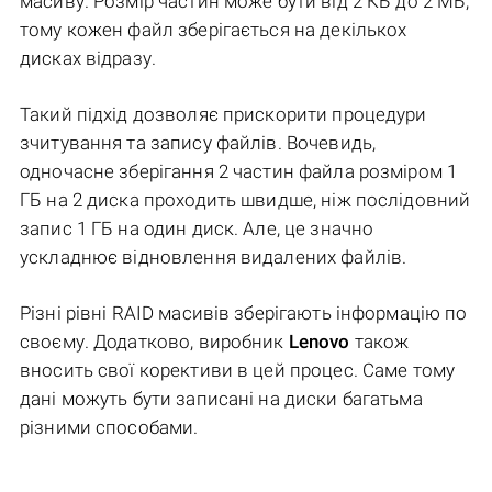
масиву. Розмір частин може бути від 2 КБ до 2 МБ,
тому кожен файл зберігається на декількох
дисках відразу.
Такий підхід дозволяє прискорити процедури
зчитування та запису файлів. Вочевидь,
одночасне зберігання 2 частин файла розміром 1
ГБ на 2 диска проходить швидше, ніж послідовний
запис 1 ГБ на один диск. Але, це значно
ускладнює відновлення видалених файлів.
Різні рівні RAID масивів зберігають інформацію по
своєму. Додатково, виробник
Lenovo
також
вносить свої корективи в цей процес. Саме тому
дані можуть бути записані на диски багатьма
різними способами.