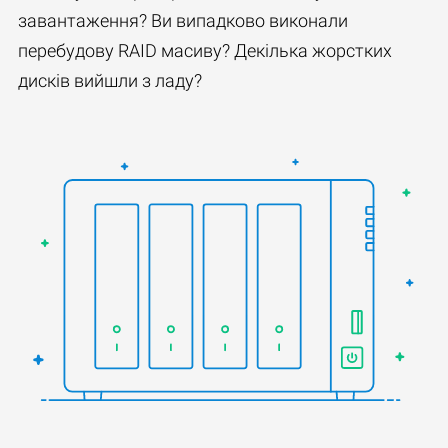
завантаження? Ви випадково виконали
перебудову RAID масиву? Декілька жорстких
дисків вийшли з ладу?