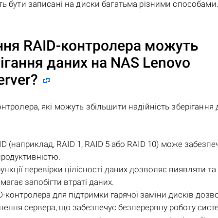
ть бути записані на диски багатьма різними способами
ння RAID-контролера можуть
рігання даних на
NAS Lenovo
erver
?
нтролера, які можуть збільшити надійність зберігання 
ID (наприклад, RAID 1, RAID 5 або RAID 10) може забезпе
продуктивністю.
ункції перевірки цілісності даних дозволяє виявляти та
агає запобігти втраті даних.
D-контролера для підтримки гарячої заміни дисків дозв
ення сервера, що забезпечує безперервну роботу сист