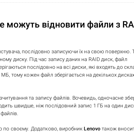
е можуть відновити файли з RA
ристувача, послідовно записуючи їх на свою поверхню.
ному диску. Під час запису даних на RAID диск, файл
ерігаються послідовно на всі диски, які входять до скл
2 МБ, тому кожен файл зберігається на декількох диска
зчитування та запису файлів. Вочевидь, одночасне збе
одить швидше, ніж послідовний запис 1 ГБ на один диск
файлів.
ію по своєму. Додатково, виробник
Lenovo
також вносит