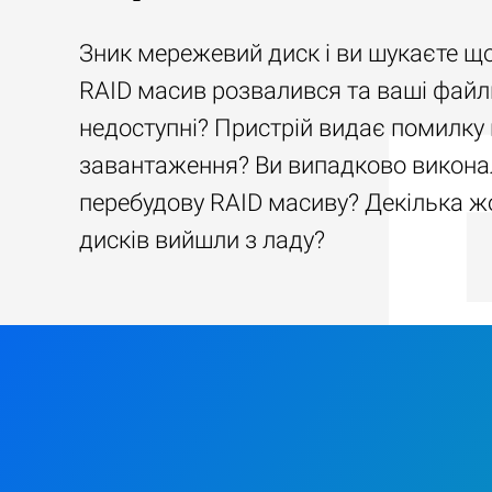
Зник мережевий диск і ви шукаєте щ
RAID масив розвалився та ваші файл
недоступні? Пристрій видає помилку 
завантаження? Ви випадково викона
перебудову RAID масиву? Декілька ж
дисків вийшли з ладу?