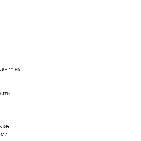
.
даних на
чити
оляє
еми.