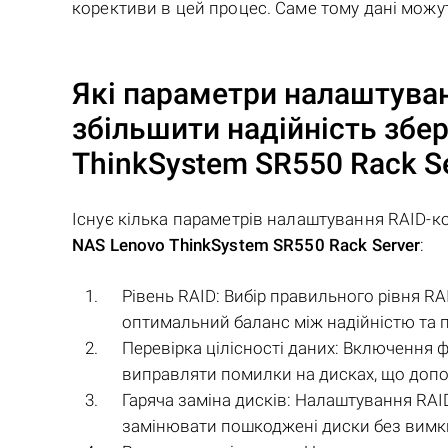
корективи в цей процес. Саме тому дані можу
Які параметри налаштува
збільшити надійність збе
ThinkSystem SR550 Rack S
Існує кілька параметрів налаштування RAID-ко
NAS Lenovo ThinkSystem SR550 Rack Server
:
Рівень RAID: Вибір правильного рівня RA
оптимальний баланс між надійністю та 
Перевірка цілісності даних: Включення ф
виправляти помилки на дисках, що допом
Гаряча заміна дисків: Налаштування RAI
замінювати пошкоджені диски без вимкн