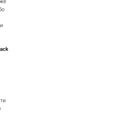
оже
бо
ти
Rack
ати
е