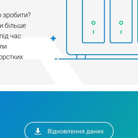
о зробити?
и більше
під час
ли
орстких
Відновлення даних