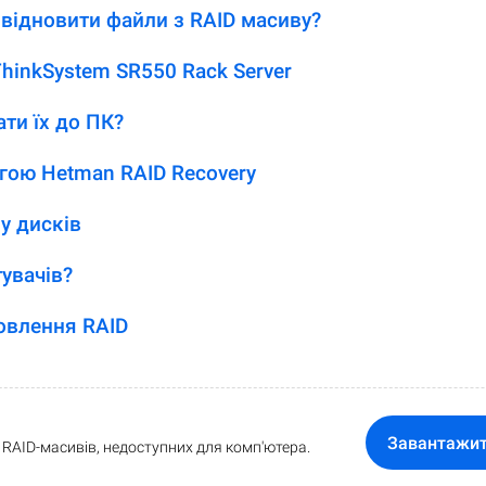
відновити файли з RAID масиву?
hinkSystem SR550 Rack Server
ати їх до ПК?
гою Hetman RAID Recovery
у дисків
увачів?
овлення RAID
Завантажи
RAID-масивів, недоступних для комп'ютера.