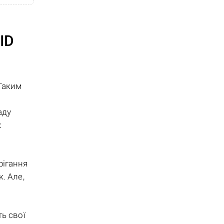
ID
 Таким
аду
х
рігання
. Але,
ь свої