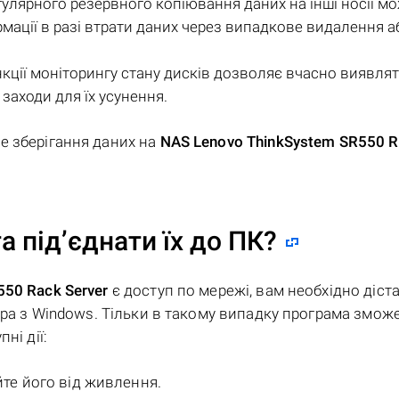
улярного резервного копіювання даних на інші носії м
мації в разі втрати даних через випадкове видалення а
кції моніторингу стану дисків дозволяє вчасно виявля
заходи для їх усунення.
е зберігання даних на
NAS Lenovo ThinkSystem SR550 
а під’єднати їх до ПК?
550 Rack Server
є доступ по мережі, вам необхідно діст
ера з Windows. Тільки в такому випадку програма змож
ні дії:
йте його від живлення.