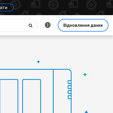
ати
Відновлення даних