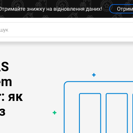
Отримайте знижку на відновлення даних!
Отрим
AS
em
: як
з