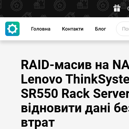
Головна
Контакти
Блог
RAID-масив на N
Lenovo ThinkSyst
SR550 Rack Server
відновити дані бе
втрат