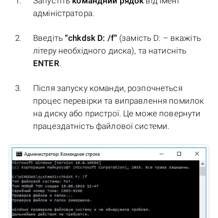
Запустіть
командний рядок
від імені
адміністратора.
Введіть
“chkdsk D: /f”
(замість D: – вкажіть
літеру необхідного диска), та натисніть
ENTER
.
Після запуску команди, розпочнеться
процес перевірки та виправлення помилок
на диску або пристрої. Це може повернути
працездатність файлової системи.