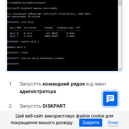
Запустіть
командний рядок
від імені
адміністратора
.
Запустіть
DISKPART
.
Цей веб-сайт використовує файли cookie для
Відобразіть список дисків за допомогою
покращення вашого досвіду.
Опис
Закрити
команди
LIST DISK
та визначте номер диска,