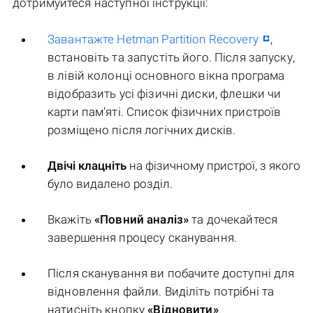
дотримуйтеся наступної інструкції:
Завантажте Hetman Partition Recovery
,
встановіть та запустіть його. Після запуску,
в лівій колонці основного вікна програма
відобразить усі фізичні диски, флешки чи
карти пам'яті. Список фізичних пристроїв
розміщено після логічних дисків.
Двічі клацніть
на фізичному пристрої, з якого
було видалено розділ.
Вкажіть
«Повний аналіз»
та дочекайтеся
завершення процесу сканування.
Після сканування ви побачите доступні для
відновлення файли. Виділіть потрібні та
натисніть кнопку
«Відновити»
.