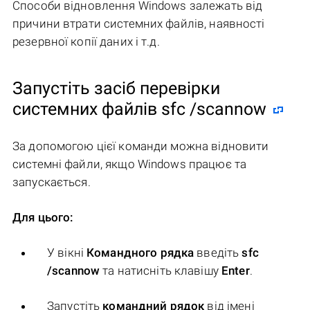
Способи відновлення Windows залежать від
причини втрати системних файлів, наявності
резервної копії даних і т.д.
Запустіть засіб перевірки
системних файлів sfc /scannow
За допомогою цієї команди можна відновити
системні файли, якщо Windows працює та
запускається.
Для цього:
У вікні
Командного рядка
введіть
sfc
/scannow
та натисніть клавішу
Enter
.
Запустіть
командний рядок
від імені