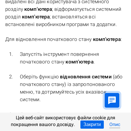
видалені всі дані користувача з системного
розділу
комп'ютера
; відформатується системний
розділ
комп'ютера
; встановляться всі
встановлені виробником програми та додатки.
Для відновлення початкового стану
комп'ютера
:
Запустіть інструмент повернення
початкового стану
комп'ютера
.
Оберіть функцію
відновлення системи
(або
початкового стану) із запропонованого
меню, та дотримуйтесь усіх вказівок
системи.
Дочекайтеся закінчення процесу та
Цей веб-сайт використовує файли cookie для
перезавантажте комп'ютер.
покращення вашого досвіду.
Опис
Закрити