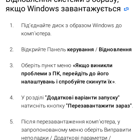
якщо Windows завантажується
Під’єднайте диск з образом Windows до
комп'ютера.
Відкрийте Панель
керування
/
Відновлення
Оберіть пункт меню
«Якщо виникли
проблеми з ПК, перейдіть до його
налаштувань і спробуйте скинути їх»
.
У розділі
"Додаткові варіанти запуску"
натисніть кнопку
"Перезавантажити зараз"
.
Після перезавантаження комп'ютера, у
запропонованому меню оберіть Виправити
неполадки / Додаткові параметри /