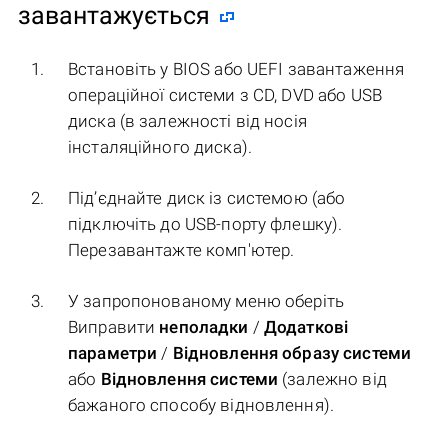
завантажується
Встановіть у BIOS або UEFI завантаження
операційної системи з CD, DVD або USB
диска (в залежності від носія
інсталяційного диска).
Під’єднайте диск із системою (або
підключіть до USB-порту флешку).
Перезавантажте комп'ютер.
У запропонованому меню оберіть
Виправити
неполадки
/
Додаткові
параметри
/
Відновлення образу системи
або
Відновлення системи
(залежно від
бажаного способу відновлення).