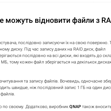
е можуть відновити файли з RA
ристувача, послідовно записуючи їх на свою поверхню.
ному диску. Під час запису даних на RAID диск, файл
ерігаються послідовно на всі диски, які входять до скл
2 МБ, тому кожен файл зберігається на декількох диска
зчитування та запису файлів. Вочевидь, одночасне збе
одить швидше, ніж послідовний запис 1 ГБ на один диск
файлів.
ію по своєму. Додатково, виробник
QNAP
також вносить