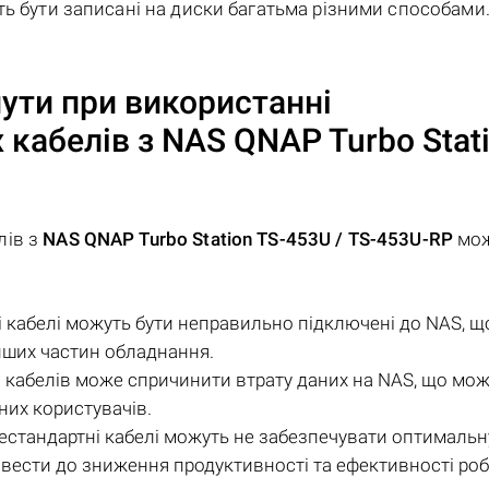
ть бути записані на диски багатьма різними способами
ути при використанні
 кабелів з
NAS QNAP Turbo Stat
лів з
NAS QNAP Turbo Station TS-453U / TS-453U-RP
мо
кабелі можуть бути неправильно підключені до NAS, 
нших частин обладнання.
 кабелів може спричинити втрату даних на NAS, що мож
них користувачів.
Нестандартні кабелі можуть не забезпечувати оптимальн
звести до зниження продуктивності та ефективності ро