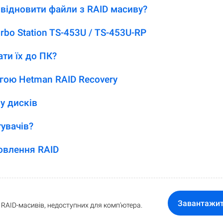
відновити файли з RAID масиву?
bo Station TS-453U / TS-453U-RP
ати їх до ПК?
гою Hetman RAID Recovery
у дисків
увачів?
овлення RAID
Завантажи
RAID-масивів, недоступних для комп'ютера.