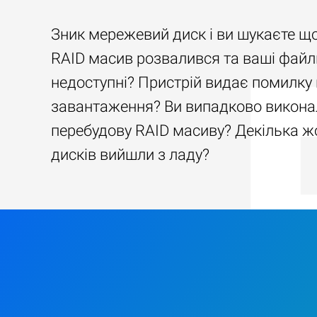
Зник мережевий диск і ви шукаєте щ
RAID масив розвалився та ваші файл
недоступні? Пристрій видає помилку 
завантаження? Ви випадково викона
перебудову RAID масиву? Декілька ж
дисків вийшли з ладу?