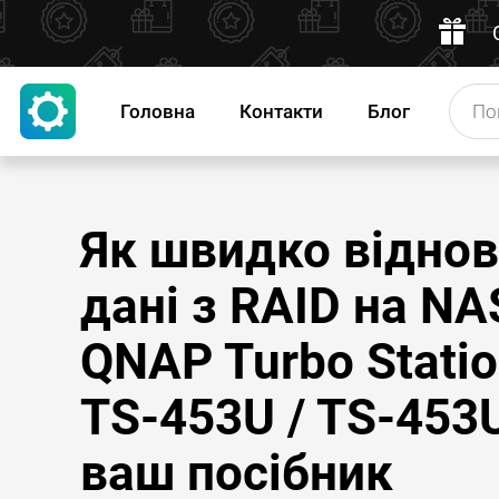
Головна
Контакти
Блог
Як швидко відно
дані з RAID на NA
QNAP Turbo Stati
TS-453U / TS-453
ваш посібник