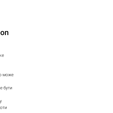
.
ion
же
що може
е бути
у
боти