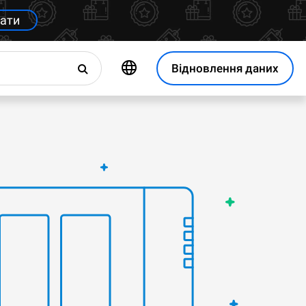
ати
Відновлення даних