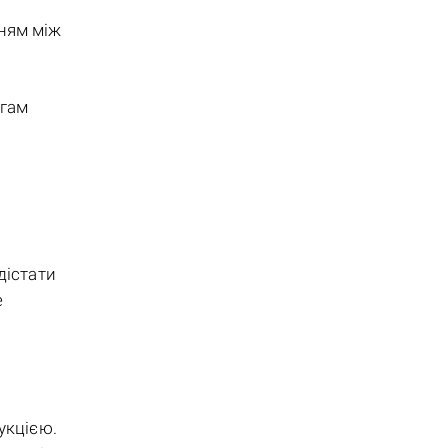
нням між
огам
дістати
е
укцією.