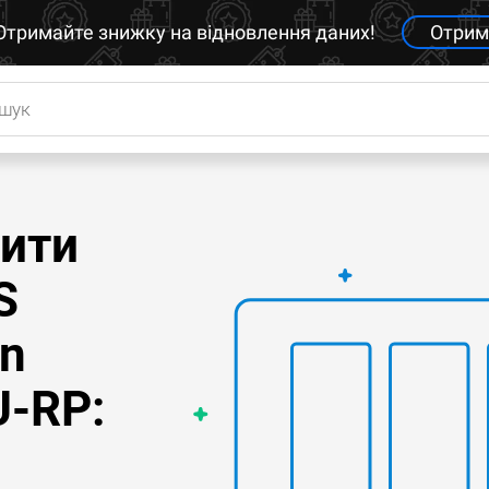
Отримайте знижку на відновлення даних!
Отрим
вити
S
on
U-RP: