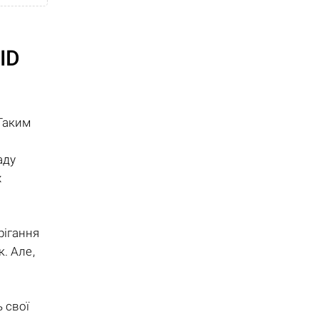
ID
 Таким
аду
х
рігання
. Але,
 свої