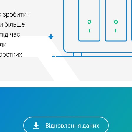
о зробити?
и більше
під час
ли
орстких
Відновлення даних