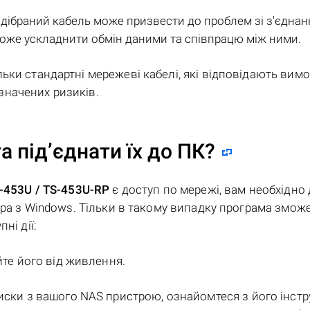
ідібраний кабель може призвести до проблем зі з'єдна
може ускладнити обмін даними та співпрацю між ними.
ьки стандартні мережеві кабелі, які відповідають вим
начених ризиків.
а під’єднати їх до ПК?
S-453U / TS-453U-RP
є доступ по мережі, вам необхідно 
ера з Windows. Тільки в такому випадку програма змож
ні дії:
йте його від живлення.
иски з вашого NAS пристрою, ознайомтеся з його інстр