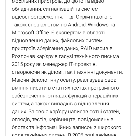
мобільних пристроїв, до фото та відео
обладнання, сигналізацій та систем
відеоспостереження, і т.д. Окрім іншого, є
також спеціалістом по Android, Windows та
Microsoft Office. Є експертом в області
відновлення даних, файлових систем,
пристроїв зберігання даних, RAID масивів.
Розпочав кар’єру в галузі технічного письма
2015 року як менеджер ІТ-проектів,
створюючи як ділові, так і технічні документи.
Маючи філологічну освіту, реалізував своє
вміння писати в статтях тестах програмного
забезпечення, оглядах функцій операційних
систем, а також випадків з відновлення
даних. За свою кар'єру написав сотні статей,
оглядів, тестів, керівництв, повідомлень в
блогах та інформаційних записок з широкого
кола технічних питань. В 2006 році закінчив