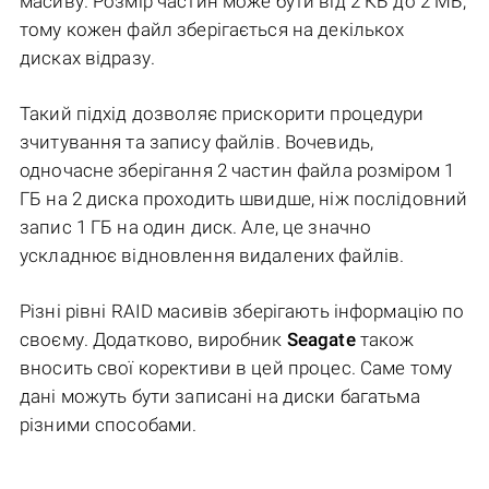
масиву. Розмір частин може бути від 2 КБ до 2 МБ,
тому кожен файл зберігається на декількох
дисках відразу.
Такий підхід дозволяє прискорити процедури
зчитування та запису файлів. Вочевидь,
одночасне зберігання 2 частин файла розміром 1
ГБ на 2 диска проходить швидше, ніж послідовний
запис 1 ГБ на один диск. Але, це значно
ускладнює відновлення видалених файлів.
Різні рівні RAID масивів зберігають інформацію по
своєму. Додатково, виробник
Seagate
також
вносить свої корективи в цей процес. Саме тому
дані можуть бути записані на диски багатьма
різними способами.