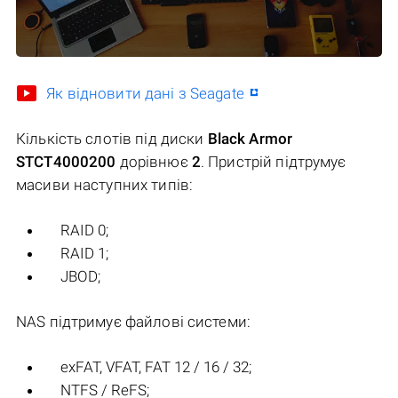
Як відновити дані з Seagate
Кількість слотів під диски
Black Armor
STCT4000200
дорівнює
2
. Пристрій підтрумує
масиви наступних типів:
RAID 0;
RAID 1;
JBOD;
NAS підтримує файлові системи:
exFAT, VFAT, FAT 12 / 16 / 32;
NTFS / ReFS;