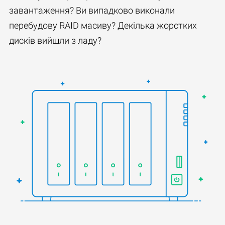
завантаження? Ви випадково виконали
перебудову RAID масиву? Декілька жорстких
дисків вийшли з ладу?