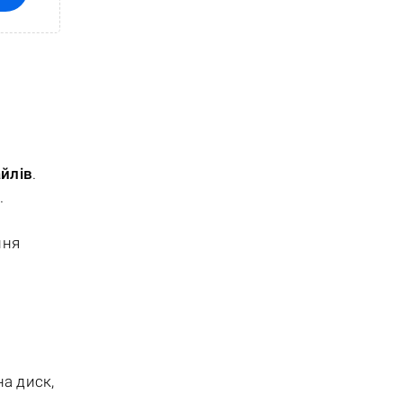
йлів
.
.
ння
а
на диск,