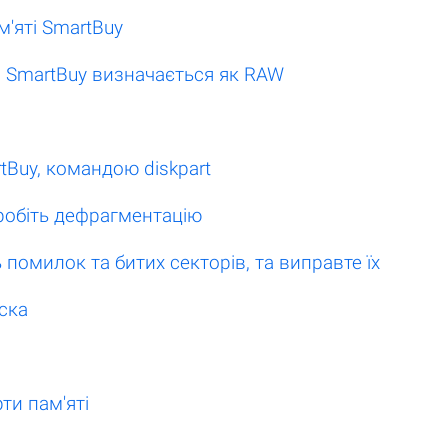
м'яті SmartBuy
і SmartBuy визначається як RAW
rtBuy, командою diskpart
зробіть дефрагментацію
 помилок та битих секторів, та виправте їх
ска
ти пам'яті