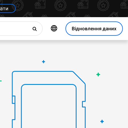
ати
Відновлення даних