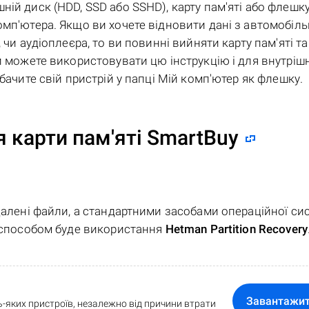
ій диск (HDD, SSD або SSHD), карту пам'яті або флешку
омп'ютера. Якщо ви хочете відновити дані з автомобіл
 чи аудіоплеєра, то ви повинні вийняти карту пам'яті та
и можете використовувати цю інструкцію і для внутріш
бачите свій пристрій у папці Мій комп'ютер як флешку.
 карти пам'яті SmartBuy
алені файли, а стандартними засобами операційної си
м способом буде використання
Hetman Partition Recovery
Завантажи
-яких пристроїв, незалежно від причини втрати