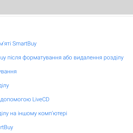
'яті SmartBuy
tBuy після форматування або видалення розділу
ування
ділу
а допомогою LiveCD
ділу на іншому комп'ютері
rtBuy