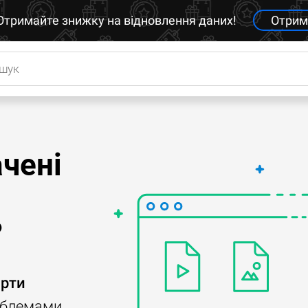
Отримайте знижку на відновлення даних!
Отрим
ачені
?
арти
роблемами