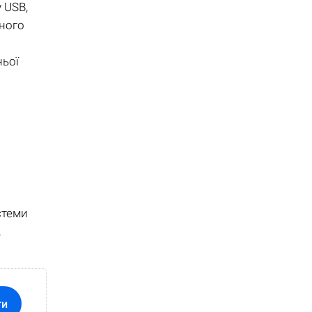
 USB,
ьного
ньої
стеми
.
ти