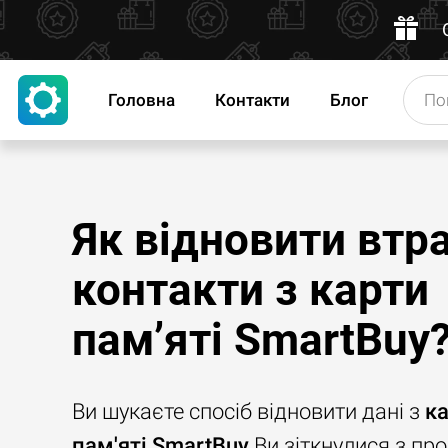
Головна
Контакти
Блог
Як відновити втр
контакти з карти
пам’яті SmartBuy
Ви шукаєте спосіб відновити дані з
к
пам'яті SmartBuy
Ви зіткнулися з п