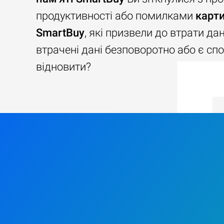
продуктивності або помилками
карти
SmartBuy
, які призвели до втрати да
втрачені дані безповоротно або є спо
відновити?