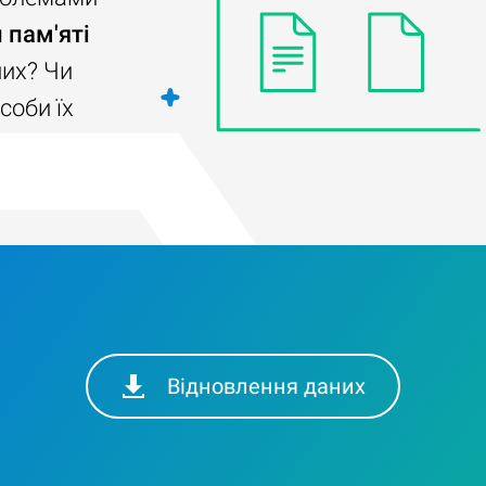
 пам'яті
них? Чи
соби їх
Відновлення даних