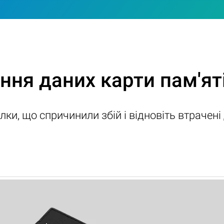
ння даних карти пам'ят
лки, що спричинили збій і відновіть втрачені