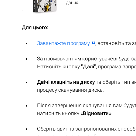
даних.
Для цього:
Завантажте програму
, встановіть та за
За промовчанням користувачеві буде 
Натисніть кнопку
"Далі"
, програма запр
Двічі клацніть на диску
та оберіть тип а
процесу сканування диска.
Після завершення сканування вам будуть
натисніть кнопку
«Відновити»
.
Оберіть один із запропонованих способі