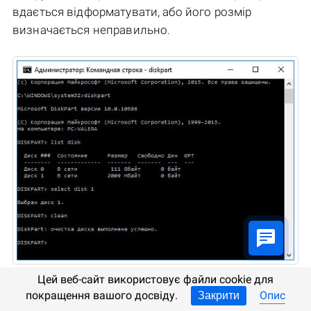
вдається відформатувати, або його розмір
визначається неправильно.
Цей веб-сайт використовує файли cookie для
Запустіть
командний рядок
від імені
покращення вашого досвіду.
Опис
Закрити
адміністратора
.