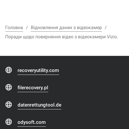
Головна
Відновлення даних з відеокамер
Поради щодо повернення відео з відеокамери Vizio.
recoveryutility.com
filerecovery.pl
datenrettungtool.de
odysoft.com