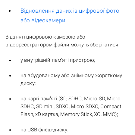
Відновлення даних із цифрової фото
або відеокамери
Відзняті цифровою камерою або
відеореєстратором файли можуть зберігатися:
у внутрішній пам'яті пристрою;
на вбудованому або знімному жорсткому
диску;
на карті пам'яті (SD, SDHC, Micro SD, Micro
SDHC, SD mini, SDXC, Micro SDXC, Compact
Flash, xD картка, Memory Stick, XC, MMC);
на USB флеш-диску.