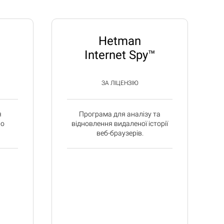
Hetman
Internet Spy™
ЗА ЛІЦЕНЗІЮ
я
Програма для аналізу та
во
відновлення видаленої історії
веб-браузерів.