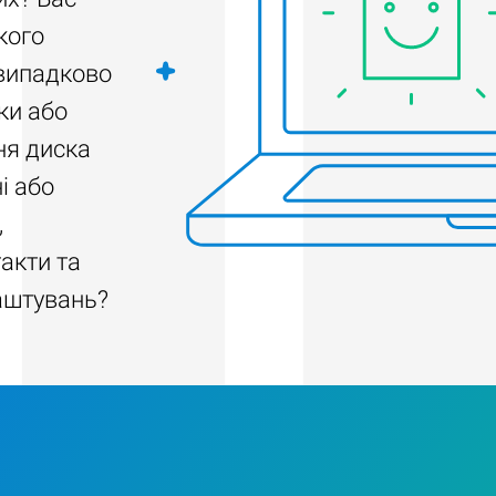
кого
 випадково
ки або
ня диска
і або
,
акти та
аштувань?