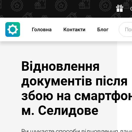
Головна
Контакти
Блог
Відновлення
документів після
збою на смартфон
м. Селидове
Ви шукаєте способи відновлення дан