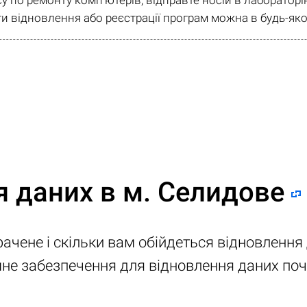
су по ремонту комп'ютерів, відправте носій в лаборато
и відновлення або реєстрації програм можна в будь-яко
я даних в м. Селидове
рачене і скільки вам обійдеться відновлення
амне забезпечення для відновлення даних по