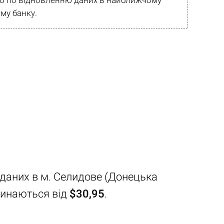
рію по відновленню даних в найближчому
му банку.
 даних в м. Селидове (Донецька
чинаються від
$30,95
.