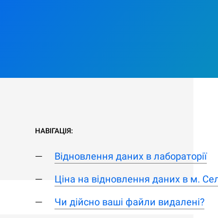
НАВІГАЦІЯ:
Відновлення даних в лабораторії
Ціна на відновлення даних в м. Се
Чи дійсно ваші файли видалені?