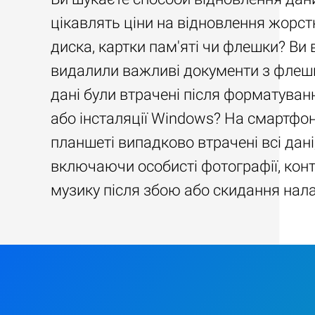
цікавлять ціни на відновлення жорст
диска, картки пам'яті чи флешки? Ви
видалили важливі документи з флеш
дані були втрачені після форматуван
або інсталяції Windows? На смартфон
планшеті випадково втрачені всі дані
включаючи особисті фотографії, конт
музику після збою або скидання нал