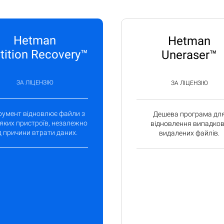
Hetman
Hetman
tition Recovery™
Uneraser™
ЗА ЛІЦЕНЗІЮ
ЗА ЛІЦЕНЗІЮ
румент відновлює файли з
Дешева програма дл
яких пристроїв, незалежно
відновлення випадко
д причини втрати даних.
видалених файлів.