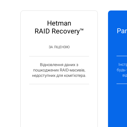
Hetman
Par
RAID Recovery™
ЗА ЛІЦЕНЗІЮ
Інст
Відновлення даних з
будь-
пошкоджених RAID-масивів,
ві
недоступних для комп'ютера.