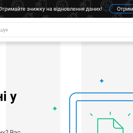
Отримайте знижку на відновлення даних!
Отрим
і у
их? Вас