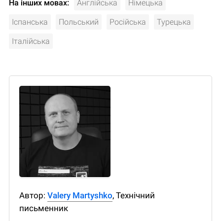
На інших мовах:
Англійська
Німецька
Іспанська
Польський
Російська
Турецька
Італійська
Автор:
Valery Martyshko
, Технічний
письменник