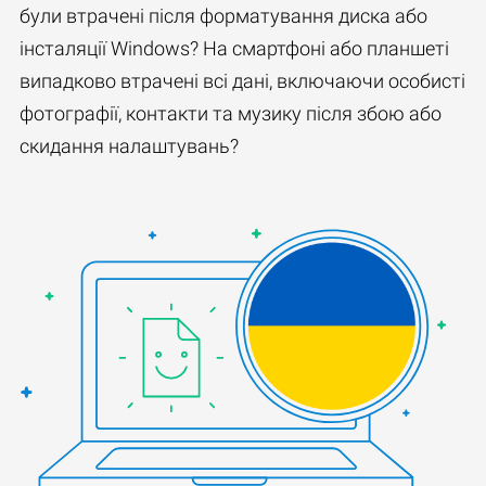
були втрачені після форматування диска або
інсталяції Windows? На смартфоні або планшеті
випадково втрачені всі дані, включаючи особисті
фотографії, контакти та музику після збою або
скидання налаштувань?