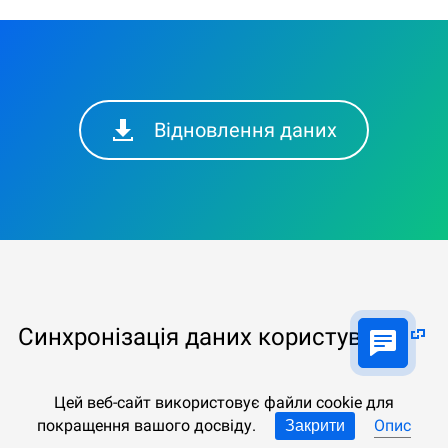
Відновлення даних
Синхронізація даних користувача
Не нервуйте, не робіть необдуманих дій і
Цей веб-сайт використовує файли cookie для
дотримуйтесь нашої інструкції:
покращення вашого досвіду.
Опис
Закрити