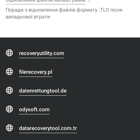
Поради з відновлення файлів формату .TLO після
випадкової втрати
recoveryutility.com
filerecovery.pl
datenrettungtool.de
odysoft.com
datarecoverytool.com.tr